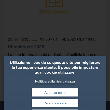
29. Jan 2025 CET 09:00
-
01. Feb 2025 CET 18:00
Klimahouse 2025
La fiera internazionale dedicata all'edilizia legno e
alla sostenibilità torna dal 29.01.2025 al 01.02.2025
Utilizziamo i cookie su questo sito per migliorare
presso la Fiera di Bolzano! Con un programma eventi
la tua esperienza utente. È possibile impostare
che comprende più di 100 appuntamenti in...
quali cookie utilizzare.
Politica sulla riservatezza
Accetta tutto
Personalizzare
Revoca consenso
Impressum
Privacy dei dati
Le condizioni