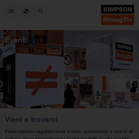
Skip
to
main
content
Eventi
Vieni a trovarci
Partecipiamo regolarmente a fiere, conferenze e eventi di
settore, dove presentiamo i nostri prodotti di alta qualità,