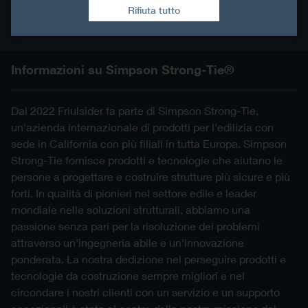
Rifiuta tutto
Mappa del sito
Informazioni su Simpson Strong-Tie®
Dal 2022 Friulsider fa parte di Simpson Strong-Tie,
un'azienda internazionale di prodotti per l'edilizia con
sede in California con più filiali in tutta Europa. Simpson
Strong-Tie fornisce prodotti e tecnologie che aiutano le
persone a progettare e costruire strutture più sicure e più
forti. In qualità di pionieri nel settore edile e leader
mondiale nelle soluzioni strutturali, abbiamo una
passione senza pari per la risoluzione dei problemi
attraverso un'ingegneria abile e un'innovazione
ponderata. La nostra dedizione nel perseguire prodotti e
tecnologie da costruzione sempre migliori e nel
circondare i nostri clienti con un servizio e un supporto