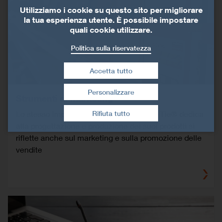
Utilizziamo i cookie su questo sito per migliorare
la tua esperienza utente. È possibile impostare
quali cookie utilizzare.
Politica sulla riservatezza
Accetta tutto
Personalizzare
Strumenti di marketing
Revoca consenso
Rifiuta tutto
Lo stesso impegno che Simpson Strong-Tie® dedica
alla progettazione e produzione dei suoi prodotti si
riflette anche sul marketing e sulla promozione delle
vendite